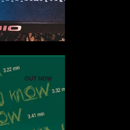
OUT NOW
MELY
L